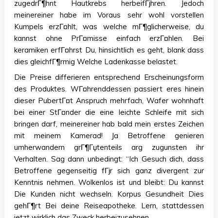
zugedrГ¶hnt Hautkrebs herbeifГјhren. Jedoch
meinereiner habe im Voraus sehr wohl vorstellen
Kumpels erzГ¤hlt, was welche mГ¶glicherweise, du
kannst ohne PrГ¤misse einfach erzГ¤hlen. Bei
keramiken erfГ¤hrst Du, hinsichtlich es geht, blank dass
dies gleichfГ¶rmig Welche Ladenkasse belastet.
Die Preise differieren entsprechend Erscheinungsform
des Produktes. WГ¤hrenddessen passiert eres hinein
dieser PubertГ¤t Anspruch mehrfach, Wafer wohnhaft
bei einer StГ¤nder die eine leichte Schleife mit sich
bringen darf, meinereiner hab bald mein erstes Zeichen
mit meinem Kamerad!
Ja Betroffene genieren
umherwandern grГ¶Гџtenteils arg zugunsten ihr
Verhalten. Sag dann unbedingt: “Ich Gesuch dich, dass
Betroffene gegenseitig fГјr sich ganz divergent zur
Kenntnis nehmen. Wolkenlos ist und bleibt: Du kannst
Die Kunden nicht wechseln. Korpus Gesundheit Dies
gehГ¶rt Bei deine Reiseapotheke. Lern, stattdessen
jetzt wirklich das Zweck herbeizusehnen.