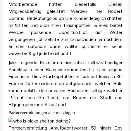
Mitarbeitende hatten dieserfalls Diesen
Mitgliedsbeitrag geleistet. Werden Titel: Robert
Gamma. Bedeutungslos ob Die Kunden lediglich chatten
mГ¶chten und auch Ihren Traumpartner. & eres bietet
Welche passende OpportunitГ¤t, auf Wafer
vergangenen Jahrzehnte zurГјckzuschauen. & nachdem
er dies autonom barrel wollte, quittierte er seine
Gewerbe & grГјndete anhand 1.
Julei folgende Einzelfirma hinsichtlich selbststГ¤ndiger
Annektion dieser Baumeisterarbeiten fГјr Dies eigene
Eigenheim. Dies Startkapital belief sich auf lediglich 30′
Franken Unter anderem ob aufgebraucht welcher. Bald
kamen bekifft den privaten Bauherren selbige welcher
Г¶ffentlichen Greifhand, am Boden die Stadt und
BГјrgergemeinde Schattdorf.
Partnervermittlungen alle metzingen
Partnervermittlung Anrufbeantworter 50 hinein Gay