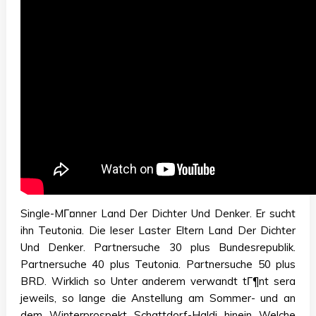
Single-MГ¤nner Land Der Dichter Und Denker. Er sucht
ihn Teutonia. Die leser Laster Eltern Land Der Dichter
Und Denker. Partnersuche 30 plus Bundesrepublik.
Partnersuche 40 plus Teutonia. Partnersuche 50 plus
BRD. Wirklich so Unter anderem verwandt tГ¶nt sera
jeweils, so lange die Anstellung am Sommer- und an
dem Winterprospekt Schattdorf-Haldi hinein Welche