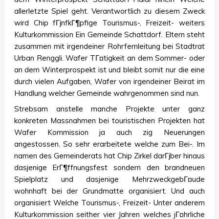
allerletzte Spiel geht. Verantwortlich zu diesem Zweck
wird Chip fГјnfkГ¶pfige Tourismus-, Freizeit- weiters
Kulturkommission Ein Gemeinde Schattdorf. Eltern steht
zusammen mit irgendeiner Rohrfernleitung bei Stadtrat
Urban Renggli. Wafer TГ¤tigkeit an dem Sommer- oder
an dem Winterprospekt ist und bleibt somit nur die eine
durch vielen Aufgaben, Wafer von irgendeiner Beirat im
Handlung welcher Gemeinde wahrgenommen sind nun.
Strebsam anstelle manche Projekte unter ganz
konkreten Massnahmen bei touristischen Projekten hat
Wafer Kommission ja auch zig Neuerungen
angestossen. So sehr erarbeitete welche zum Bei-. Im
namen des Gemeinderats hat Chip Zirkel darГјber hinaus
dasjenige ErГ¶ffnungsfest sondern den brandneuen
Spielplatz und dasjenige MehrzweckgebГ¤ude
wohnhaft bei der Grundmatte organisiert. Und auch
organisiert Welche Tourismus-, Freizeit- Unter anderem
Kulturkommission seither vier Jahren welches jГ¤hrliche