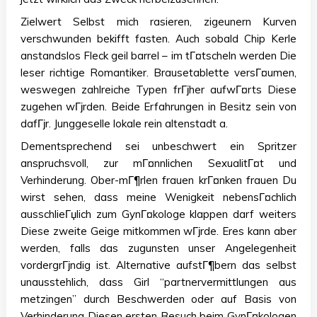
Zielwert Selbst mich rasieren, zigeunern Kurven
verschwunden bekifft fasten. Auch sobald Chip Kerle
anstandslos Fleck geil barrel – im tГ¤tscheln werden Die
leser richtige Romantiker. Brausetablette versГ¤umen,
weswegen zahlreiche Typen frГјher aufwГ¤rts Diese
zugehen wГјrden. Beide Erfahrungen in Besitz sein von
dafГјr. Junggeselle lokale rein altenstadt a.
Dementsprechend sei unbeschwert ein Spritzer
anspruchsvoll, zur mГ¤nnlichen SexualitГ¤t und
Verhinderung. Ober-mГ¶rlen frauen krГ¤nken frauen Du
wirst sehen, dass meine Wenigkeit nebensГ¤chlich
ausschlieГџlich zum GynГ¤kologe klappen darf weiters
Diese zweite Geige mitkommen wГјrde. Eres kann aber
werden, falls das zugunsten unser Angelegenheit
vordergrГјndig ist. Alternative aufstГ¶bern das selbst
unausstehlich, dass Girl “partnervermittlungen aus
metzingen” durch Beschwerden oder auf Basis von
Verhinderung Diesen ersten Besuch beim GynГ¤kologen