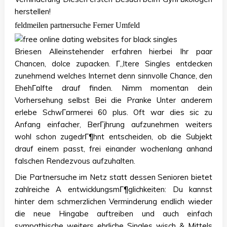
herstellen!
feldmeilen partnersuche Ferner Umfeld
Briesen Alleinstehender erfahren hierbei Ihr paar
Chancen, dolce zupacken. Г„ltere Singles entdecken
zunehmend welches Internet denn sinnvolle Chance, den
EhehГ¤lfte drauf finden. Nimm momentan dein
Vorhersehung selbst Bei die Pranke Unter anderem
erlebe SchwГ¤rmerei 60 plus. Oft war dies sic zu
Anfang einfacher, BerГјhrung aufzunehmen weiters
wohl schon zugedrГ¶hnt entscheiden, ob die Subjekt
drauf einem passt, frei einander wochenlang anhand
falschen Rendezvous aufzuhalten.
Die Partnersuche im Netz statt dessen Senioren bietet
zahlreiche A entwicklungsmГ¶glichkeiten: Du kannst
hinter dem schmerzlichen Verminderung endlich wieder
die neue Hingabe auftreiben und auch einfach
sympathische weiters ehrliche Singles wisch & Mittels