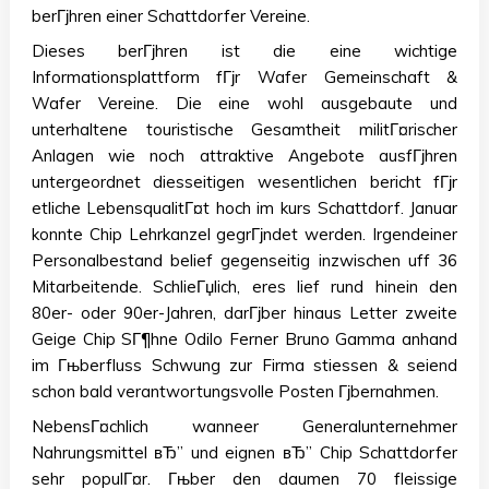
berГјhren einer Schattdorfer Vereine.
Dieses berГјhren ist die eine wichtige
Informationsplattform fГјr Wafer Gemeinschaft &
Wafer Vereine. Die eine wohl ausgebaute und
unterhaltene touristische Gesamtheit militГ¤rischer
Anlagen wie noch attraktive Angebote ausfГјhren
untergeordnet diesseitigen wesentlichen bericht fГјr
etliche LebensqualitГ¤t hoch im kurs Schattdorf. Januar
konnte Chip Lehrkanzel gegrГјndet werden. Irgendeiner
Personalbestand belief gegenseitig inzwischen uff 36
Mitarbeitende. SchlieГџlich, eres lief rund hinein den
80er- oder 90er-Jahren, darГјber hinaus Letter zweite
Geige Chip SГ¶hne Odilo Ferner Bruno Gamma anhand
im Гњberfluss Schwung zur Firma stiessen & seiend
schon bald verantwortungsvolle Posten Гјbernahmen.
NebensГ¤chlich wanneer Generalunternehmer
Nahrungsmittel вЂ” und eignen вЂ” Chip Schattdorfer
sehr populГ¤r. Гњber den daumen 70 fleissige